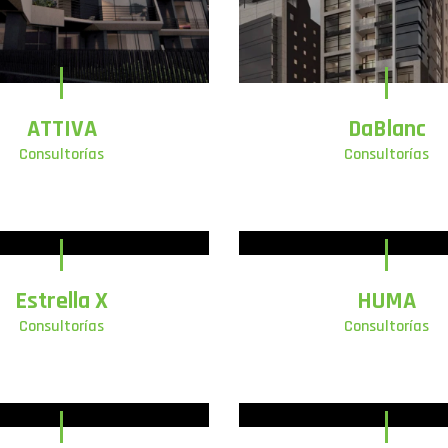
ATTIVA
DaBlanc
Consultorías
Consultorías
Estrella X
HUMA
Consultorías
Consultorías