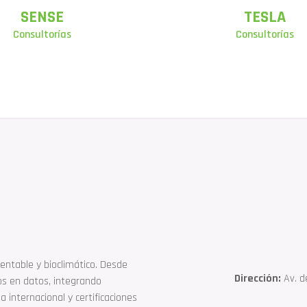
SENSE
TESLA
Consultorías
Consultorías
entable y bioclimático. Desde
Dirección:
Av. de
os en datos, integrando
 internacional y certificaciones