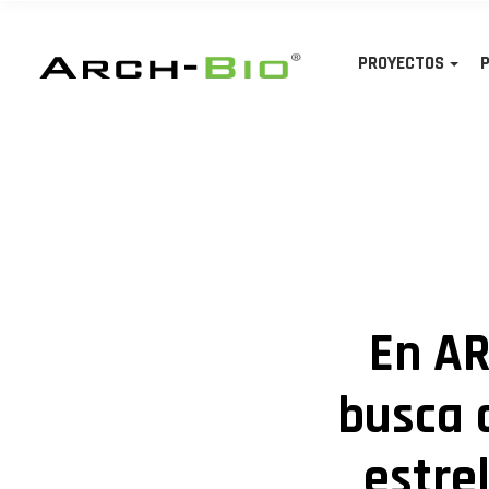
PROYECTOS
En A
busca 
estre