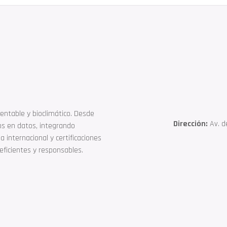
entable y bioclimático. Desde
Dirección:
Av. de
os en datos, integrando
 internacional y certificaciones
eficientes y responsables.