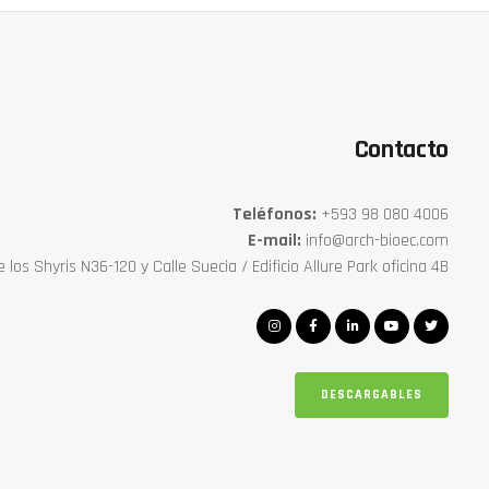
Contacto
Teléfonos:
‎+593 98 080 4006
E-mail:
info@arch-bioec.com
 los Shyris N36-120 y Calle Suecia / Edificio Allure Park oficina 4B
DESCARGABLES